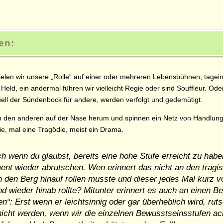
en:
ielen wir unsere
Rolle
auf einer oder mehreren Lebensbühnen, tagein-
 Held, ein andermal führen wir vielleicht Regie oder sind Souffleur. Od
ell der Sündenbock für andere, werden verfolgt und gedemütigt.
en den anderen auf der Nase herum und spinnen ein Netz von Handlungs
ie, mal eine Tragödie, meist ein Drama.
h wenn du glaubst, bereits eine hohe Stufe erreicht zu habe
nt wieder abrutschen. Wen erinnert das nicht an den tragi
n den Berg hinauf rollen musste und dieser jedes Mal kurz 
nd wieder hinab rollte? Mitunter erinnert es auch an einen B
en
: Erst wenn er leichtsinnig oder gar überheblich wird, ru
nicht werden, wenn wir die einzelnen Bewusstseinsstufen a