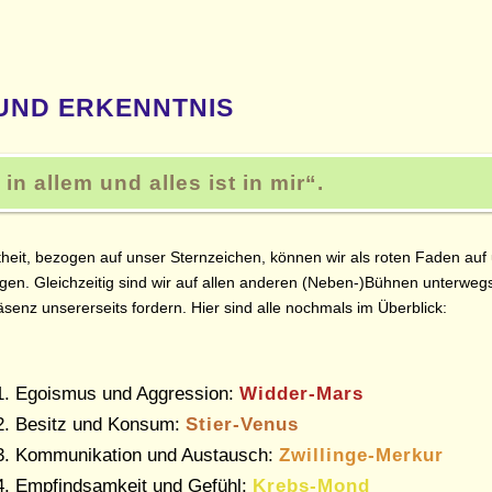
UND ERKENNTNIS
t in allem und alles ist in mir
.
theit, bezogen auf unser Sternzeichen, können wir als roten Faden a
gen. Gleichzeitig sind wir auf allen anderen (Neben-)Bühnen unterwe
senz unsererseits fordern. Hier sind alle nochmals im Überblick:
Egoismus und Aggression:
Widder-Mars
Besitz und Konsum:
Stier-Venus
Kommunikation und Austausch:
Zwillinge-Merkur
Empfindsamkeit und Gefühl:
Krebs-Mond