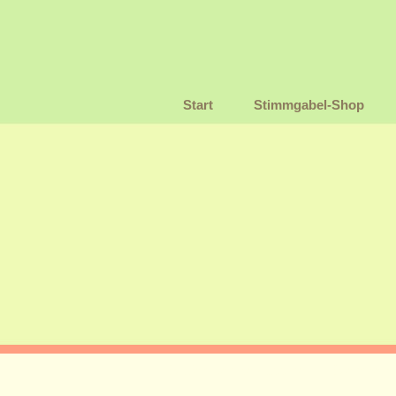
Start
Stimmgabel-Shop
Stufen der Bewusstheit
Sternzeic