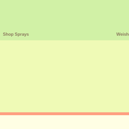
Shop Sprays
Weishe
hen und Erkenntnis
Resonanz und Spiegelgesetz
Das kosm