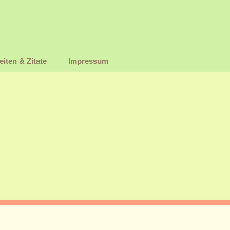
iten & Zitate
Impressum
ische Netzwerk
Thomas Künne