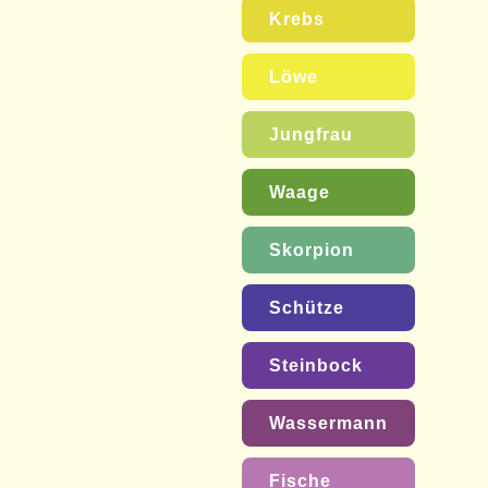
Krebs
Löwe
Jungfrau
Waage
Skorpion
Schütze
Steinbock
Wassermann
Fische