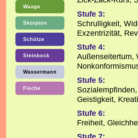
Waage
Stufe 3:
Schrulligkeit, Wi
Skorpion
Exzentrizität, Rev
Schütze
Stufe 4:
Außenseitertum, W
Steinbock
Nonkonformismus,
Wassermann
Stufe 5:
Sozialempfinden, 
Fische
Geistigkeit, Kreati
Stufe 6:
Freiheit, Gleichhe
Stufe 7: