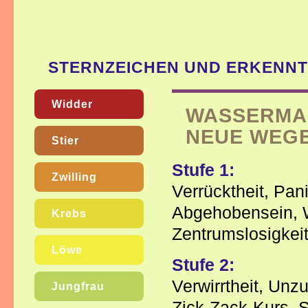
STERNZEICHEN UND ERKENN
Widder
WASSERMAN
NEUE WEG
Stier
Stufe 1:
Zwilling
Verrücktheit, Pan
Abgehobensein, W
Krebs
Zentrumslosigkeit,
Löwe
Stufe 2:
Verwirrtheit, Unz
Jungfrau
Zick-Zack-Kurs, S